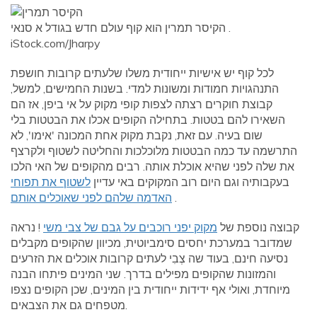
הקיסר תמרין הוא קוף עולם חדש בגודל א סנאי .
iStock.com/Jharpy
לכל קוף יש אישיות ייחודית משלו שלעתים קרובות חושפת
התנהגויות חמודות ומשונות למדי. בשנות החמישים, למשל,
קבוצת חוקרים רצתה לצפות קופי מקוק על אי ביפן, אז הם
השאירו להם בטטות. בתחילה הקופים אכלו את הבטטות בלי
שום בעיה. עם זאת, נקבת מקוק אחת המכונה 'אימו', לא
התרשמה עד כמה הבטטות מלוכלכות והחליטה לשטוף ולקרצף
את שלה לפני שהיא אוכלת אותה. רבים מהקופים של האי הלכו
בעקבותיה וגם היום רוב המקוקים באי עדיין
לשטוף את תפוחי
.
האדמה שלהם לפני שאוכלים אותם
קבוצה נוספת של
מקוק יפני רוכבים על גבם של צבי משי
! נראה
שמדובר במערכת יחסים סימביוטית, מכיוון שהקופים מקבלים
נסיעה חינם, בעוד שה צְבִי לעתים קרובות אוכלים את הזרעים
והמזונות שהקופים מפילים בדרך. שני המינים פיתחו הבנה
מיוחדת, ואולי אף ידידות ייחודית בין המינים, שכן הקופים נצפו
מטפחים גם את הצבאים.