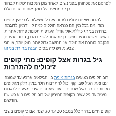
לפרסם את נוכחותן בפני נשים. לאחר מכן הנקבות יכולות לבחור
בן זוג מתאים על סמך אותות הריח הללו.
למרות שאיננו יכולים לענות על כל השאלות לגבי איך קופים
מזדווגים בכל מין, הם כנראה חולקים כמה קווי דמיון. לדוגמה,
בחירת בני זוג כוללת אולי גודל והעדפות תכונות פיזיות אחרות,
כאשר משהו תמיד מושך בן זוג אחד לשני. כמו כן, ברוב המינים,
הנקבה בוחרת את הזכר. אז, תחשוב גדול יותר, חזק יותר, או הכי
.
צבעוני, ויש לזה בסיס
הבנת בחירת בני זוג
גיל בגרות אצל קופים: מתי קופים
יכולים להתרבות?
רוב הקופים מגיעים
בגרות מינית
בין הגילאים ארבע עד שמונה.
עם זאת, הגיל שבו קוף יכול להתרבות תלוי במין. חלק מהקופים
מזדווגים כבר בגיל שנתיים, בעוד שאחרים אינם מגיעים לבגרות
מינית עד גיל עשר. תקופת ההיריון של רוב הקופים היא כשישה
חודשים.
קופים חיים בדרך כלל בטבע 20 עד 30 שנה, אם כי קופים בשבי