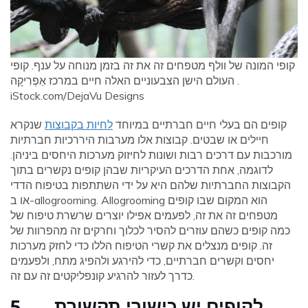
קופי המונה של וולף מטפחים זה את זה בזמן מנוחה על ענף. קופי
העולם הישן הצבעוניים האלה חיים במרכז אַפְרִיקָה .
iStock.com/DejaVu Designs
קופים הם בעלי חיים חברתיים במיוחד
לחיות בקבוצות
שנקרא
חיילים או שבטים. קבוצות אלו מערבות היררכיות חברתיות
מורכבות עם דרכים רבות ושונות לחיזוק מערכות היחסים ביניהן.
לדוגמה, אחת הדרכים העיקריות שבהן קופים נקשרים בתוך
הקבוצות החברתיות שלהם היא על ידי השתתפות בטיפוח הדדי
או ב-allogrooming. Allogrooming הוא המקום שבו קופים
מטפחים זה את זה, לפעמים אפילו יוצרים שרשרת טיפוח של
כמה קופים כשהם עוזרים להסיר לכלוך וחרקים זה מהפרוות של
זה. קופים מנצלים את קשרי הטיפוח הללו כדי לחזק מערכות
יחסים וקשרים חברתיים, כדי להירגע ולהפיג מתח, ולפעמים
כדרך לעזור להרגיע קונפליקטים זה עם זה.
5. לקופים יש כישורי תקשורת