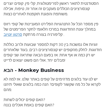
הסטודנטית לתואר ראשון לפרימטולוגית, קלי פין, קופים יוצרים
קונסורציונים הכוללים מעקבים זה אחר זה, טיפוח, אכילה
משותפת והפגנת תוקפנות לאחרים כצוות.
פין מספר הכל על התנהגויות הפלירט המעניינות של קופי רזוס
במהלך עונת ההזדווגות במרכז הלאומי לחקר הפרימטים של
.
קליפורניה בצורה מרתקת
סרטון יוטיוב
זוגיות אלו נמשכות בין 30 דקות למספר שבועות ולרוב כוללות
הזדווגות. לחלק מהקופים יש קונסורציונים רבים, בעוד שלאחרים
יש רק כמה או אף אחת. אז בפעם הבאה שתראה שני קופים
מבלים יחד, אולי הם פשוט יוצאים לדייט!
הבא - Monkey Business
יש לנו עוד בלוגים מדהימים על קופים באתר שלנו. אז למה לא
לקרוא על כל מה שקשור לקופים? הנה כמה בלוגים שאולי תיהנו
מהם:
האם קופים יכולים לשחות?
האם קופים באמת אוכלים בננה?