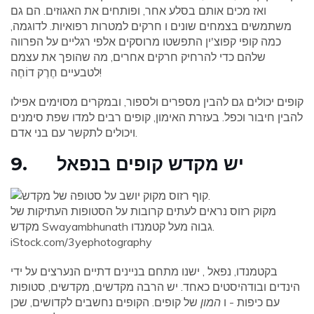
ואז מכים אותם בסלע אחר, ופותחים את האגוזים. הם גם
משתמשים בצמחים שונים ו חרקים למטרות רפואיות. לדוגמה,
כמה קופי קפוצ'ין התפשטו מרוסקים אלפי רגליים על הפרווה
שלהם כדי להרחיק חרקים אחרים, מה שהופך את עצמם
לטבעיים חֶרֶק דוֹחֶה!
קופים יכולים גם להבין מספרים ולספור, ובמקרים מסוימים אפילו
להבין חיבור וכפל. בעזרת האימון, קופים רבים למדו שפת סימנים
ויכולים לתקשר עם בני אדם.
9. יש מקדש קופים בנפאל
מקוק רזוס נראים לעתים קרובות על הסטופות העתיקות של
מקדש Swayambhunath גבוה מעל קטמנדו.
iStock.com/3yephotography
בקטמנדו, נפאל , ישנו מתחם בניינים דתיים הנערצים על ידי
הינדים ובודהיסטים כאחד. יש הרבה מקדשים, מקדשים, סטופות
עם כיפות - ו
המון
של קופים. הקופים נחשבים לקדושים, שכן