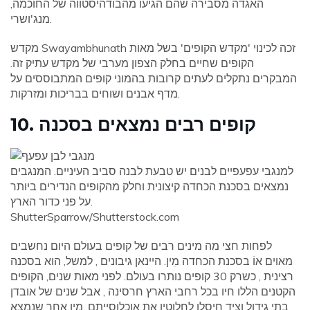
האגדה מסבירה שהם הגיעו מהבודהיסטווה של החוכמה,
מנג'ושרי.
מקדש Swayambhunath זכה לכינוי 'מקדש הקופים' בשל מאות
הקופים שחיים בחלק הצפון מערבי של מקדש עתיק זה.
המבקרים נתקלים לעתים קרובות בהמוני קופים המתבוססים על
מדף אבנים ושוחים בבריכות ומזרקות.
10. קופים רבים נמצאים בסכנה
למנגבי עפעפיים לבנים יש טבעת לבנה סביב העיניים. המנגבים
נמצאים בסכנת הכחדה קיצונית וחלק מהקופים הנדירים ביותר
על פני כדור הארץ.
ShutterSparrow/Shutterstock.com
לפחות חצי מה מינים רבים של קופים בעולם היום נחשבים
מאוים אוֹ בסכנת הכחדה מִין. היינאן גיבונים , למשל, הוא בסכנה
רצינית , כשרק 30 קופים נותרו בעולם. לפני מאות שנים, הקופים
הקטנים הללו חיו בכל רחבי הארץ חרסינה , אבל שנים של אובדן
בתי גידול וציד חיסלו לחלוטין את אוכלוסייתם. מין אחר שנמצא