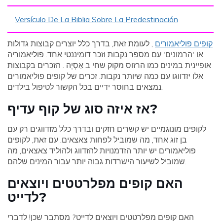
Versículo De La Biblia Sobre La Predestinación
קופים פוליאמורים
, לעומת זאת, בדרך כלל יוצרים קבוצות גדולות
או 'הרמונים' עם מספר נקבות וזכר דומיננטי אחד. פוליאמוריה
אופיינית במינים כמו הרזוס מקוק שחי ב אַסְיָה . הזכרים בקבוצות
אלו יזדווגו עם כמה שיותר נקבות. זכרים של קופים פוליאמורים
נמצאים בחוסר ידיים בכל הקשור לטיפול בילדים.
אז איזה סוג של קוף עדיף?
לקופים מונוגמיים יש קשרים חזקים ובדרך כלל מזדווגים רק עם
בן זוג אחד, מה שמוביל לפחות צאצאים. עם זאת, לקופים
פוליאמורים יש יותר הזדמנויות להזדווג ולהוליד צאצאים, מה
שמוביל לשיעור הישרדות גבוה יותר עבור המינים שלהם.
האם קופים מפלרטטים ויוצאים
לדייט?
האם קופים מפלרטטים ויוצאים לדייט? מסתבר שכן! לדברי