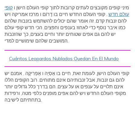
מיני קופים מקובצים לעתים קרובות לתוך קופי העולם הישן ו
קופי
עולם חדש
. קופי העולם החדש חיים בו דָרוֹם ו מרכז אמריקה ויש
להם זנבות קדם. זה אומר שהם יכולים להשתמש בזנבות שלהם
כמו איבר נוסף כדי לאחוז בענפים וחפצים. הכי חדש קופי עולם
יש להם גם אפים שטוחים יותר וחיים בעצים, כך שהזנבות
המושבים שלהם שימושיים למדי.
Cuántos Leopardos Nublados Quedan En El Mundo
קופי העולם הישן, לעומת זאת, חיים בו אַסְיָה ו אַפְרִיקָה . אמנם יש
להם גם זנבות, אבל זנבותיהם אינם מתוחים. רוב הקופים הללו
אינם תלויים על ענפים או על עצים. הם בדרך כלל גדולים יותר
מקופי העולם החדש ויש להם אפים מופנים כלפי מטה, ורפידות
בתחתיתם לישיבה.