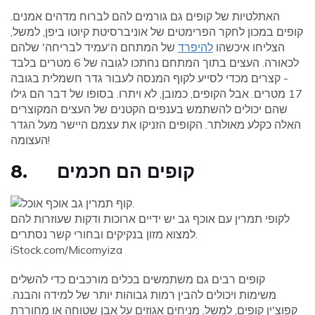
האתלטיות של קופים גם גורמים להם לברוח מדהים אמנים.
קופים במכון לחקר הפרימטים של אוניברסיטת קיוטו ביפן, למשל,
הצליחו איכשהו
להיפרד
של המתחם ה'עמיד לבריחה' שלהם
לכאורה. העצים בתוך המתחם נחתכו לגובה של 6 מטרים בלבד
- קצרים מכדי לסייע לקוף המנסה לעבור גדר חשמלית בגובה
17 מטרים. אבל הקופים, כמובן, לא ויתרו. בסופו של דבר הם גילו
שהם יכולים להשתמש בענפים הקטנים של העצים המקוצרים
האלה כקלע מאולתר. הקופים הזניקו את עצמם היישר מעל הגדר
העצומה!
8. קופים הם חכמים
לקופי תמרין עם אוכף גב יש ידיים ארוכות ודקות שעוזרות להם
למצוא מזון בנקיקים ובחורי קשר נסתרים.
iStock.com/Micomyiza
קופים רבים גם משתמשים בכלים מורכבים כדי להשלים
משימות ויכולים להבין רמות גבוהות יותר של למידה והבנה.
קפוצ'ין קופים, למשל, מניחים אגוזים על אבן שטוחה או מחוררת