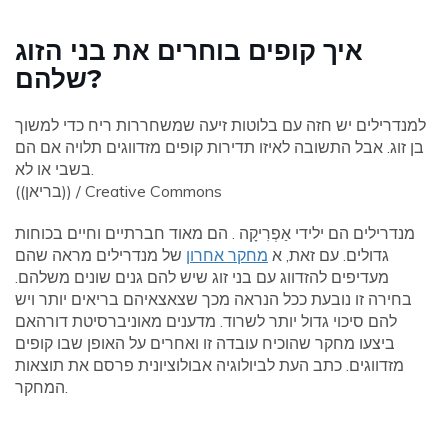
איך קופים בוחרים את בני הזוג
שלהם?
למנדרילים יש חזה עם בלוטות זיעה שמשחררות ריח כדי למשוך
בן זוג. אבל התשובה לאיזו תדירות קופים מזדווגים תלויה אם הם
בשבי או לא.
((בריאן)) / Creative Commons
מנדרילים הם ילידי אַפְרִיקָה . הם מאוד חברתיים וחיים בכוחות
גדולים. עם זאת, א
מחקר אחרון
של מנדרילים מראה שהם
מעדיפים להזדווג עם בני זוג שיש להם גנים שונים משלהם.
בחירה זו נובעת ככל הנראה מכך שצאצאיהם בריאים יותר ויש
להם סיכוי גדול יותר לשרוד. מדענים מאוניברסיטת דורהאם
ביצעו מחקר שהוכיח עובדה זו ואחרים על האופן שבו קופים
מזדווגים. כתב העת לביולוגיה אבולוציונית פרסם את תוצאות
המחקר.