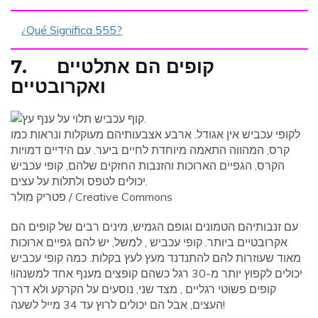
¿Qué Significa 555?
7. קופים הם אתלטיים
ואקרובטיים
לקופי עכביש אין אגודל. ארבע אצבעותיהם מעוקלות ונראות כמו
קרס, המהווה התאמה מיוחדת לחיים ביער. עם הידיים דמויות
הקרס, הגפיים הארוכות והזנבות החזקים שלהם, קופי עכביש
יכולים לטפס ולתלות על עצים.
פטריק מולר / Creative Commons
עם זנבותיהם הטמונים וגופם הגמיש, מינים רבים של קופים הם
אקרובטיים ביותר. קופי עכביש , למשל, יש להם גפיים ארוכות
מאוד שעוזרות להם להתנדנד מעץ לעץ בקלות. כמה קופי עכביש
יכולים לקפוץ יותר מ-30 רגל כשהם קופצים מענף אחד למשנהו!
קופים פשוטי רגליים , מצד שני, נוסעים על הקרקע ולא דרך
העצים, אבל הם יכולים לרוץ עד 34 מייל לשעה!