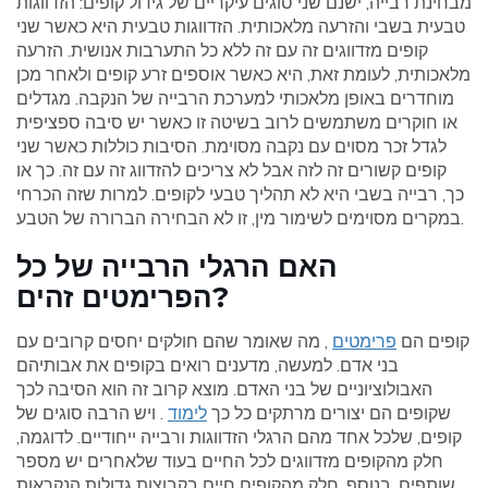
מבחינת רבייה, ישנם שני סוגים עיקריים של גידול קופים: הזדווגות
טבעית בשבי והזרעה מלאכותית. הזדווגות טבעית היא כאשר שני
קופים מזדווגים זה עם זה ללא כל התערבות אנושית. הזרעה
מלאכותית, לעומת זאת, היא כאשר אוספים זרע קופים ולאחר מכן
מוחדרים באופן מלאכותי למערכת הרבייה של הנקבה. מגדלים
או חוקרים משתמשים לרוב בשיטה זו כאשר יש סיבה ספציפית
לגדל זכר מסוים עם נקבה מסוימת. הסיבות כוללות כאשר שני
קופים קשורים זה לזה אבל לא צריכים להזדווג זה עם זה. כך או
כך, רבייה בשבי היא לא תהליך טבעי לקופים. למרות שזה הכרחי
במקרים מסוימים לשימור מין, זו לא הבחירה הברורה של הטבע.
האם הרגלי הרבייה של כל
הפרימטים זהים?
קופים הם
פרימטים
, מה שאומר שהם חולקים יחסים קרובים עם
בני אדם. למעשה, מדענים רואים בקופים את אבותיהם
האבולוציוניים של בני האדם. מוצא קרוב זה הוא הסיבה לכך
שקופים הם יצורים מרתקים כל כך
לימוד
. ויש הרבה סוגים של
קופים, שלכל אחד מהם הרגלי הזדווגות ורבייה ייחודיים. לדוגמה,
חלק מהקופים מזדווגים לכל החיים בעוד שלאחרים יש מספר
שותפים. בנוסף, חלק מהקופים חיים בקבוצות גדולות הנקראות