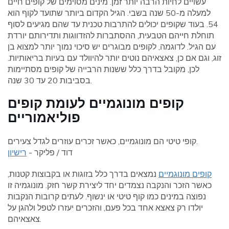
עשויים לחיות הרבה יותר זמן. מינים מסוימים של קופים חיים
למעלה מ-50 שנה בשבי. הגיל הקדום ביותר שתועד לקוף הוא
54. בעוד שקופים יכולים להתרבות טכנית עד שהם מגיעים לסוף
תוחלת חייהם הטבעית, ההסתברות להזדווגות ותדירותם יורדת
עם הגיל. לדוגמה, לקופים מבוגרים יש סיכוי נמוך יותר למצוא בן
זוג, וגם אם כן, צאצאיהם נוטים יותר להיוולד עם בעיות בריאותיות.
לכן, מקובל בדרך כלל ששנות הרבייה של קופים מסתיימות
בסביבות 20 עד 30 שנה.
קופים מונוגמיים לעומת קופים
פוליאמוריים
קופי טיטי הם מונוגמיים, כאשר זכרים עוזרים לגדל צעירים.
דוד / פליקר -
רישיון
קופים מונוגמיים
נמצאים בדרך כלל בזוגות או בקבוצות קטנות,
כאשר הזכר והנקבה נצמדים יחד ליצירת קשר חזק. מונוגמיה זו
נפוצה במינים כמו קוף טיטי או ינשוף. לעתים קרובות הנקבות
יולדו רק צאצא אחד בכל פעם, והזכרים יעזרו לטפל ולהגן על
צאצאיהם.