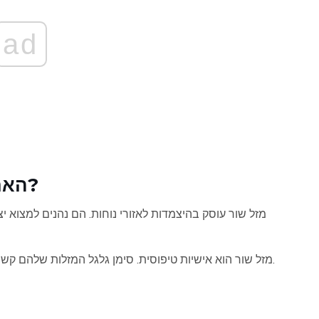
ad
האם מזל שור ודלי תואמים אהבה?
מזל שור עוסק בהיצמדות לאזורי נוחות. הם נהנים למצוא יצ
מזל שור הוא אישיות טיפוסית. סימן גלגל המזלות שלהם קשור לכרטיס הטארוט הירופנט, המייצג מסורות והתאמה.