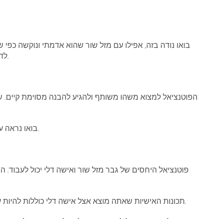
בואו נודה בזה, אפילו עם מזל שור שהוא אדמתי ונוקשה כפי
לדלי יש גם חלק קטן מהם שרוצה למצוא ביטחון בחייהם.
הפוטנציאל למצוא משהו משותף ולהגיע להבנה מסוימת קיים. ש
בואו נראה עכשיו איך גבר מזל שור ואישה דלי מסתדרים זה עם זה.
פוטנציאל היחסים של גבר מזל שור ואישה דלי יכול לעבוד. ה
תכונות האישיות שאתה מוצא אצל אישה דלי כוללות להיות עצמאית, ידידותית, אינטליגנטית, חדשנית ולא שגרתית.