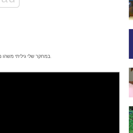
במחקר שלי גיליתי משהו מזעזע ביחסי מזל שור ודלי. אני נרגש לשתף אתכם בזה.