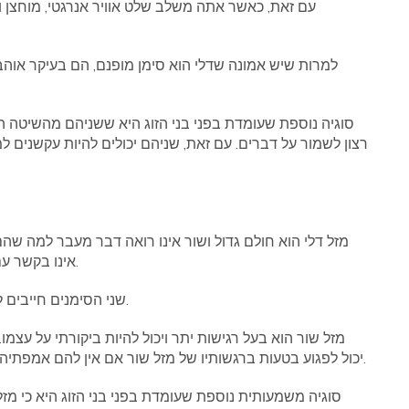
עם זאת, כאשר אתה משלב שלט אוויר אנרגטי, מוחצן ו
למרות שיש אמונה שדלי הוא סימן מופנם, הם בעיקר אוהב
סוגיה נוספת שעומדת בפני בני הזוג היא ששניהם מהשיטה הק
רצון לשמור על דברים. עם זאת, שניהם יכולים להיות עקשנים ל
מזל דלי הוא חולם גדול ושור אינו רואה דבר מעבר למה שהם
אינו בקשר עם המציאות, ודלי סבור כי מזל שור קטן מדי או משעמם.
שני הסימנים חייבים לעבוד על כבוד שלשניהם יש השקפות שונות על החיים.
מזל שור הוא בעל רגישות יתר ויכול להיות ביקורתי על עצמו.
יכול לפגוע בטעות ברגשותיו של מזל שור אם אין להם אמפתיה כלפי בן זוגם. הזוג הזה יכול להיכנס לויכוחים די בקלות.
סוגיה משמעותית נוספת שעומדת בפני בני הזוג היא כי מזל 