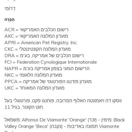
דְרוֹמִי
הַכָּרָה
ACR = רישום הכלבים האמריקאי
AKC = מועדון המלונה האמריקאי
APRI = American Pet Registry, Inc.
CKC = מועדון המלונה הקונטיננטלי
DRA = רישום הכלבים של אמריקה, בע'מ
FCI = Federation Cynologique Internationale
NAPR = הרישום הגזעי בצפון אמריקה בע'מ
NKC = מועדון המלונה הלאומי
PPCA = מועדון פודנגו הפורטוגזי של אמריקה
UKC = מועדון המלונה המאוחד
ווסקו דה ויאמונטה האלוף המרובה, פותנגו פקנו, פורטוגלי בעל
חוט הקוטר, בגיל 11.
משמאל: Alfonso De Viamonte 'Orange' (זכר) - מימין: Black
Valley Orange 'Beca' (נקבה) - תמונה באדיבות Viamonte