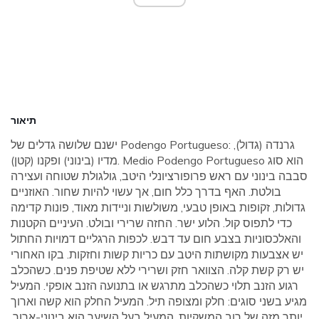
תיאור
ישנם שלושה גדלים של Podengo Portugueso: גרנדה (גדול),
מדיו (בינוני) ופקנו (קטן). Medio Podengo Portugueso הוא סוג
סבבה בינוני עם ראש פרופורציונלי היטב, גולגולת שטוחה ועצירה
בולטת. האף בדרך כלל חום, אך עשוי להיות שחור. האוזניים
גדולות, זקופות באופן טבעי, משולשות וניידות מאוד, פונות קדימה
כדי לתפוס קול. הלוע ישר. החזה שרירי ובולט. העיניים הקטנות
והאלכסוניות בצבע חום עד דבש. לכפות הרגליים דמויות החתול
יש אצבעות מקושתות היטב עם כריות קשות וחזקות. בקו האחורי
יש רק קשת קלה. הצוואר חזק ושרירי ללא שטיפת פנים. כשהכלב
רגוע הזנב תלוי כשהכלב מתרגש או בתנועה הזנב אופקי. המעיל
מגיע בשני סוגים: חלק ומצופה תיל. המעיל החלק הוא קשה וארוך
יותר מזה של רוב המשקיות. המעיל בעל השיער הוא בינוני-ארוך,