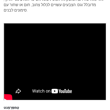
מדובלל וגס. הצבעים עשויים לכלול צהוב, חום או שחור עם
סימונים לבנים.
טֶמפֶּרָמֶנט