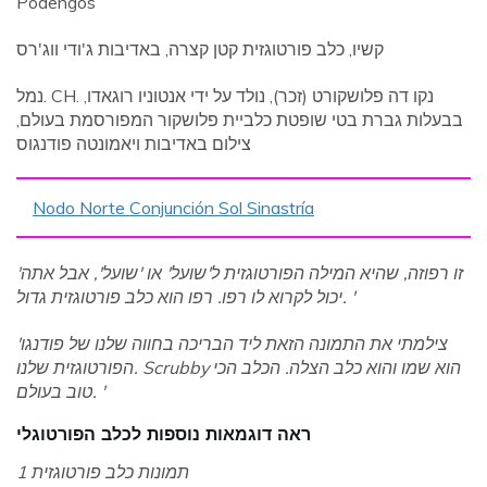
Podengos
קשיו, כלב פורטוגזית קטן קצרה, באדיבות ג'ודי ווג'רס
נמל. CH. נקו דה פלושקורט (זכר), נולד על ידי אנטוניו רוגאדו,
בבעלות גברת בטי שופטת כלביית פלושקור המפורסמת בעולם,
צילום באדיבות ויאמונטה פודנגוס
Nodo Norte Conjunción Sol Sinastría
'זו רפוזה, שהיא המילה הפורטוגזית ל'שועל' או 'שועל', אבל אתה
יכול לקרוא לו רפו. רפו הוא כלב פורטוגזית גדול. '
'צילמתי את התמונה הזאת ליד הבריכה בחווה שלנו של פודנגו
הפורטוגזית שלנו. Scrubby הוא שמו והוא כלב הצלה. הכלב הכי
טוב בעולם. '
ראה דוגמאות נוספות לכלב הפורטוגלי
תמונות כלב פורטוגזית 1