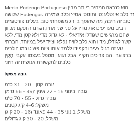
Medio Podengo Portugueso הוא כנראה המהיר ביותר מבין
שלושה Podengos. זה כלב אינטליגנטי ותוסס. אמיץ וכלב שמירה
טוב זה חיבה, מה שהופך בן זוג משפחתי טוב. בעלים פורטוגזים
רבים מעדיפים את מדיו על פני שני אחיו, הגרנדה ופקנו מכיוון
שהם מרגישים שגודלו אידיאלי - לא גדול מדי ולא קטן מדי. ללא
קשר לגודלו, מדיו הוא כלב לוויה נפלא וצייד יעיל במיוחד. חברתי
גזע זה בגיל צעיר והקפידו ללמד אותו ציות פשוט כמו הולכים
ברצועה . הם צריכים תקיף, אבל רגוע , מטפל בעצמו, עקבי. תָקִין
כלבים לתקשורת אנושית זה חיוני.
גובה משקל
גובה: קטן - 20 - 31 ס'מ
גובה: בינוני 15 - 22 אינץ '(39 - 56 ס'מ)
גובה: גדול - 55 - 70 ס'מ
משקל: 4-6 ק'ג קטנים
משקל: בינוני 35 - 44 פאונד (16 - 20 ק'ג)
משקל: 20 - 30 ק'ג גדולים