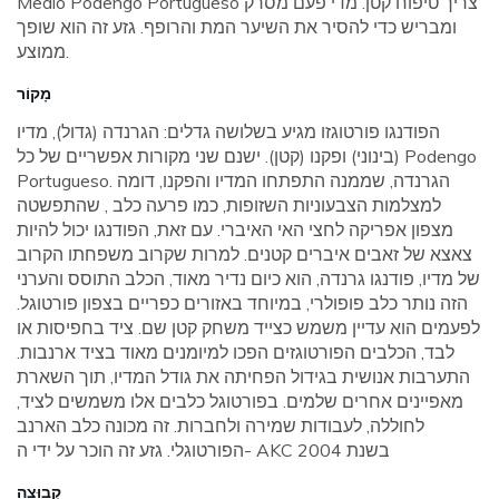
Medio Podengo Portugueso צריך טיפוח קטן. מדי פעם מסרק
ומבריש כדי להסיר את השיער המת והרופף. גזע זה הוא שופך
ממוצע.
מָקוֹר
הפודנגו פורטוגזו מגיע בשלושה גדלים: הגרנדה (גדול), מדיו
(בינוני) ופקנו (קטן). ישנם שני מקורות אפשריים של כל Podengo
Portugueso. הגרנדה, שממנה התפתחו המדיו והפקנו, דומה
למצלמות הצבעוניות השזופות, כמו פרעה כלב , שהתפשטה
מצפון אפריקה לחצי האי האיברי. עם זאת, הפודנגו יכול להיות
צאצא של זאבים איברים קטנים. למרות שקרוב משפחתו הקרוב
של מדיו, פודנגו גרנדה, הוא כיום נדיר מאוד, הכלב התוסס והערני
הזה נותר כלב פופולרי, במיוחד באזורים כפריים בצפון פורטוגל.
לפעמים הוא עדיין משמש כצייד משחק קטן שם. ציד בחפיסות או
לבד, הכלבים הפורטוגזים הפכו למיומנים מאוד בציד ארנבות.
התערבות אנושית בגידול הפחיתה את גודל המדיו, תוך השארת
מאפיינים אחרים שלמים. בפורטוגל כלבים אלו משמשים לציד,
לחוללה, לעבודות שמירה ולחברות. זה מכונה כלב הארנב
הפורטוגלי. גזע זה הוכר על ידי ה- AKC בשנת 2004
קְבוּצָה