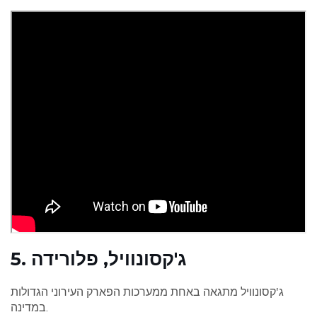
5. ג'קסונוויל, פלורידה
ג'קסונוויל מתגאה באחת ממערכות הפארק העירוני הגדולות
במדינה.