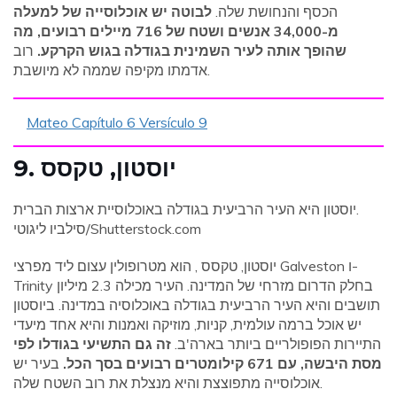
הכסף והנחושת שלה.
לבוטה יש אוכלוסייה של למעלה
מ-34,000 אנשים ושטח של 716 מיילים רבועים, מה
שהופך אותה לעיר השמינית בגודלה בגוש הקרקע.
רוב
אדמתו מקיפה שממה לא מיושבת.
Mateo Capítulo 6 Versículo 9
9. יוסטון, טקסס
יוסטון היא העיר הרביעית בגודלה באוכלוסיית ארצות הברית.
סילביו ליגוטי/Shutterstock.com
יוסטון, טקסס , הוא מטרופולין עצום ליד מפרצי Galveston ו-
Trinity בחלק הדרום מזרחי של המדינה. העיר מכילה 2.3 מיליון
תושבים והיא העיר הרביעית בגודלה באוכלוסיה במדינה. ביוסטון
יש אוכל ברמה עולמית, קניות, מוזיקה ואמנות והיא אחד מיעדי
התיירות הפופולריים ביותר בארה'ב.
זה גם התשיעי בגודלו לפי
מסת היבשה, עם 671 קילומטרים רבועים בסך הכל.
בעיר יש
אוכלוסייה מתפוצצת והיא מנצלת את רוב השטח שלה.