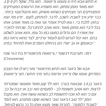
א תחש אבא היה א צעצוע צ'יוואווה . הוא גדל, שוקל רק 6 ק'ג.
הוא מאוד נאמן ומתוק. הוא משמיע את הרעשים המצחיקים
והמצחיקים הכי מצחיקים כשהוא משחק. הוא אינטליגנטי ביותר,
כבר יודע איך לשבת, לשכב, לדבר, להתחנן, לקום . יודע מה יוצא
בחוץ, ללכת ביי, ו צאו לטייל אומר! אני גאה בו מאוד ואוהב אותו
בכל ליבי! הוא מתוק מאוד, והוא אוהב להתכרבל. שכחתי להזכיר
את אוזניו !! הם גדולים כמעט כמו כל גופו, והוא אוהב לשלוט
בהם. הוא יכול לגרום להם לעמוד ערניים, לצד (והוא נראה כמו
באטמן) או גב ישר! הם בהחלט הופכים אותו למיוחד במינו! '
דפני, תערובת דכשונד / צ'יוואווה מיניאטורית בת 3½ שנה
(Chiweenie)
אבא של ג'אגר הוא תחש מיניאטורי גזעי (יש לו את הצבע
המדויק) ואמא שלו צ'יוויני אדומה (חצי מיני תחש / חצי צ'יוואווה).
'ג'אגר בן 14 שבועות בערך. הוא ילד קטן מאוד ומאושר שמטרתו
לרצות. הוא אוהב תשומת לב - לפעמים הוא יבב או ינבח על כך,
אם כי הוא לא זוכה לתשומת לב כשהוא עושה זאת. הוא מקבל
המון 'ילד טוב ו'ג'אגר טוב' כשהוא שקט ומתנהג. הוא לומד
'לשבת' ו'למטה ', למרות שאני מוצא אותו כל כך נרגש לטיפול,