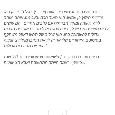
דוכס תערובת התחש / צ'יוואווה (צ'יוויני) בגיל 3 -
'דיוק הוא
צ'ויוויני חילוץ בן שלוש. הוא מאוד חכם ובעל מזג אוהב. אוהב
לרוץ ולשחק ומאוד חברתית עם כלבים אחרים . הם עושים
כלבים מצוינים אם יש לך דירה קטנה אבל הם גם אוהבים חצרות
גדולות להשתולל בהן. הוא שילוב של תחש דאפל משתקף
בסימונים הייחודיים שלו אך יש לו את המובן מאליו צ'יוואווה
אוזניים מחודדות גדולות. '
דפני, תערובת דכשונד / צ'יוואווה מיניאטורית בת 3½ שנה
'אמה הייתה התחשבת ואבא הצ'יוואווה.'
(צ'יוויני) -