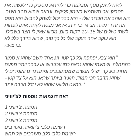
לוקח לו זמן נוסף וסבלנות כדי להירגע מספיק כדי לעשות את
הטריק. אני משתמש באימון קליקים, ונראה שהוא מגיב היטב.
הוא אוהב את הכדור שלו - הוא כבר יכול לשחק להביא! הוא תפס
את זה די מהר. אני גר בדירה, אז אני מנסה לקחת אותו לפחות
לשתי טיולים של 10-15 דקות ביום, מכיוון שאין לי חצר בשבילו.
הוא עוקב אחר העקב שלי כל כך טוב, שהוא בדרך כלל לא
ברצועה.
״הוא צבע יפהפה וכל כך קטן. זוג אחד חשב שהוא א סַמוּר
בהתחלה, ושמעתי שהוא נראה כמו עכברוש אוֹ עכבר יותר מפעם
אחת. בעיקר, יש לי אנשים שמסתובבים ומתנדנדים ואומרים לי
שהוא הדבר הכי חמוד, הזעיר ביותר שראו. הוא על צד קטן -
כמעט הלוואי שהוא לא יגדל הרבה יותר. '
ראה דוגמאות נוספות לצ'יוויני
תמונות צ'ויוויני 1
תמונות צ'ויוויני 2
תמונות צ'ויוויני 3
רשימת כלבי צ’יוואווה מעורבים
רשימת כלבי כלב מעורבים של תחש