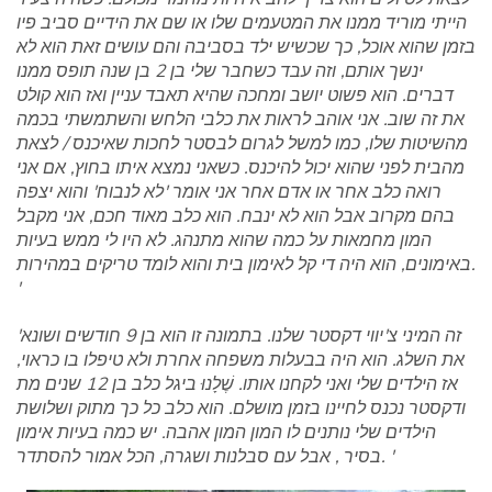
הייתי מוריד ממנו את המטעמים שלו או שם את הידיים סביב פיו
בזמן שהוא אוכל, כך שכשיש ילד בסביבה והם עושים זאת הוא לא
ינשך אותם, וזה עבד כשחבר שלי בן 2 בן שנה תופס ממנו
דברים. הוא פשוט יושב ומחכה שהיא תאבד עניין ואז הוא קולט
את זה שוב. אני אוהב לראות את כלבי הלחש והשתמשתי בכמה
מהשיטות שלו, כמו למשל לגרום לבסטר לחכות שאיכנס / לצאת
מהבית לפני שהוא יכול להיכנס. כשאני נמצא איתו בחוץ, אם אני
רואה כלב אחר או אדם אחר אני אומר 'לא לנבוח' והוא יצפה
בהם מקרוב אבל הוא לא ינבח. הוא כלב מאוד חכם, אני מקבל
המון מחמאות על כמה שהוא מתנהג. לא היו לי ממש בעיות
באימונים, הוא היה די קל לאימון בית והוא לומד טריקים במהירות.
'
'זה המיני צ'יווי דקסטר שלנו. בתמונה זו הוא בן 9 חודשים ושונא
את השלג. הוא היה בבעלות משפחה אחרת ולא טיפלו בו כראוי,
אז הילדים שלי ואני לקחנו אותו. שֶׁלָנוּ ביגל כלב בן 12 שנים מת
ודקסטר נכנס לחיינו בזמן מושלם. הוא כלב כל כך מתוק ושלושת
הילדים שלי נותנים לו המון המון אהבה. יש כמה בעיות אימון
בסיר , אבל עם סבלנות ושגרה, הכל אמור להסתדר. '