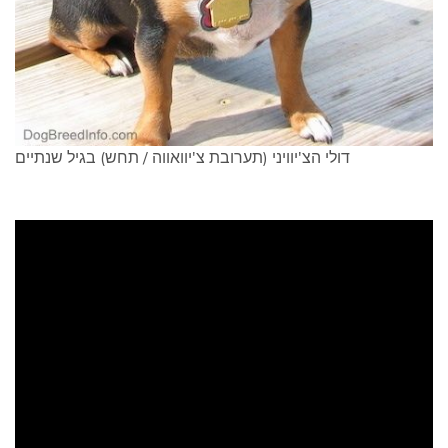
דולי הצ'יוויני (תערובת צ'יוואווה / תחש) בגיל שנתיים
ad