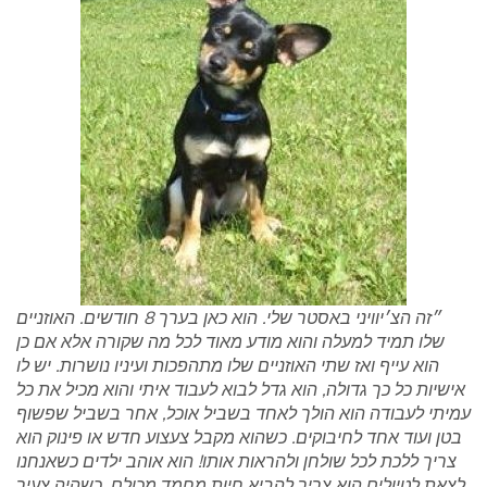
״זה הצ׳יוויני באסטר שלי. הוא כאן בערך 8 חודשים. האוזניים
שלו תמיד למעלה והוא מודע מאוד לכל מה שקורה אלא אם כן
הוא עייף ואז שתי האוזניים שלו מתהפכות ועיניו נושרות. יש לו
אישיות כל כך גדולה, הוא גדל לבוא לעבוד איתי והוא מכיל את כל
עמיתי לעבודה הוא הולך לאחד בשביל אוכל, אחר בשביל שפשוף
בטן ועוד אחד לחיבוקים. כשהוא מקבל צעצוע חדש או פינוק הוא
צריך ללכת לכל שולחן ולהראות אותו! הוא אוהב ילדים כשאנחנו
לצאת לטיולים הוא צריך להביא חיות מחמד מכולם. כשהיה צעיר