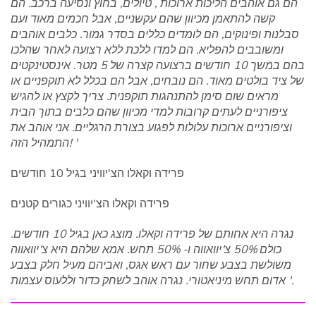
הם גם אוהבים הליכות ארוכות , טיולים, בחוץ ונסיעה ברכב. הם
קשה להתאמן מכיוון שהם עקשניים, אבל חכמים מאוד ועם
סבלנות ופינוקים, הם לומדים כללים בסדר גמור. כלבים אוהבים
ומשובבים להפליא. הם למדו ללכת ללא רצועה לאחר שהלכו
בהם במשך 10 חודשים ברצועה קצרה של 5 מטר. אינסטינקטים
של ציד בולטים מאוד. הם נובחים, אבל הם בכלל לא תוקפניים או
מראים שום סימן להתנהגות תוקפנית. צריך לקצץ או להגיש
ציפורניים לעתים קרובות למדי מכיוון שהם כלבים בתוך הבית
וציפורניים ארוכות עלולות לפגוע בצורת הרגליים. אני אוהב את
התמהיל הזה! '
פרידה וקאלו הצ'יוויני בגיל 10 חודשים
פרידה וקאלו הצ'יוויני כגורים קטנים
נגרה היא אחותם של פרידה וקאלו. מוצג כאן בגיל 10 חודשים.
כולם 50% צ'יוואווה ו- 50% תחש. אמא שלהם היא צ'יוואווה
משולשת בצבע שחור עם ראש אגס, ואביהם מעיל חלק בצבע
אדום תחש מיניאטורי. נגרה אוהב לשחק כדור וללעוס עצמות '.