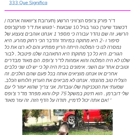
333 Que Significa
ד'ר פורק צ'ופס הצ'וויני הרשע (תערובת צ'יוואווה ארוכה /
דכשונד שיער) כגור בגיל 10 שבועות -
'פגוש את ד'ר פורקצ'ופס
הרשע. זה שם נהדר עבורה כי מספר 1 אנחנו אוהבים צעצוע של
סיפור ו -2 היא מתוקה במיוחד והדבר הכי רחוק מהרע. היא
נמסרה לנו כי המלטה הייתה הריון מפתיע והם לא רצו את כל
הגורים. היא כל כך מתוקה! היא התאהבה שלנו פיטבול . לבור
שלנו לא היה המלטה והוא אמהות לד'ר צ'ופס. הם מאוד מבדרים
וטובים אחד עם השני. אימונים בבית היה קל כי יש לנו שני כלבים
אחרים אז אנחנו מוציאים אותה בכל פעם שהם הולכים. זה
הצליח טוב מהצפוי. אנחנו לא מביאים את הערוץ הלוחש הכלב.
שמעתי את הטכניקות שלו עובדות. אני צריך שהוא יעזור לי עם
שלי דוברמן . הוא תינוק במשקל 75 קילו והוא מפחד מד'ר צ'ופס
אם אתה יכול לדמיין. תודה על הדף הזה. זה עזר מאוד! '