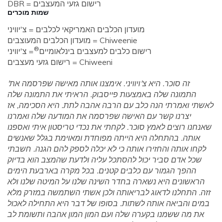
DBR = רישום גזעי המעצבים
שמות מוכרים
מועדון הכלבים האמריקאי לכלבים = צ'יוויני
מועדון הכלבים המעוצבים = Chiweenie
®
רישום כלבים למעצבים בינלאומיים
= צ'יוויני
רישום גזעי מעצבים = Chiweeni
'זה סוכר. היא צ'ויוויני. אימצנו אותה מאישה שפרסמה את
התמונה שלה באמצעות פייסבוק. הראיתי את התמונה שלה
לאשתי ואמרתי הנה כלב עם הרבה אהבה לתת. היא הסכימה, אז
יצרנו קשר עם האישה שפרסמה את המודעה שלה ואמרנו
שאנחנו רוצים לאמץ סוכר. לקחתי את נכדי טריסטון איתי ואספנו
אותה. בהתחלה היא הייתה מפוחדת ומאוימת בגלל שאנשים
לקחו אותה והחזירו אותה כי לא יכלה לספק להם הגנה. חשבתי
שכל אדם סביר יכול להסתכל עליה ולדעת שהמצב הוא בדיוק
ההפך הגמור עם כלבים קטנים. בכל מקרה בארבעת הימים
הראשונים היא נשארה בחדר השינה שלנו על המיטה שלנו ולא
זזה. התחלנו לדאוג לבריאותה ולכן אשתי השתמשה במזרק מלא
במים והביאה אותה לשתות. בסופו של דבר היא התחילה לאכול
את מה ששמנו בקערה שלה ועם המון המון אהבה ותשומת לב