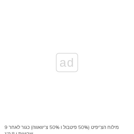
ad
מילוח הצ'יפיט (50% פיטבול ו 50% צ'יוואווה) כגור לאחר 9
שבועות ו 8 ק'ג.