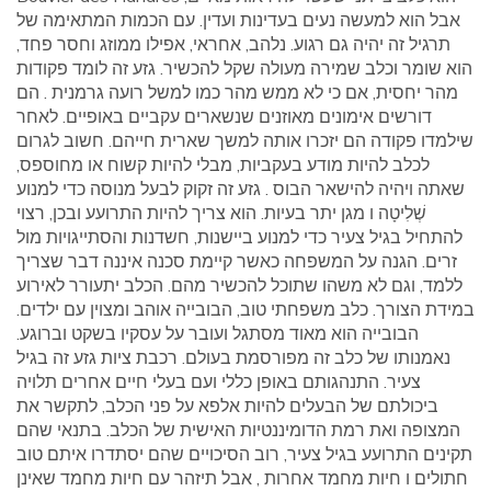
אבל הוא למעשה נעים בעדינות ועדין. עם הכמות המתאימה של
תרגיל זה יהיה גם רגוע. נלהב, אחראי, אפילו ממוזג וחסר פחד,
הוא שומר וכלב שמירה מעולה שקל להכשיר. גזע זה לומד פקודות
מהר יחסית, אם כי לא ממש מהר כמו למשל רועה גרמנית . הם
דורשים אימונים מאוזנים שנשארים עקביים באופיים. לאחר
שילמדו פקודה הם יזכרו אותה למשך שארית חייהם. חשוב לגרום
לכלב להיות מודע בעקביות, מבלי להיות קשוח או מחוספס,
שאתה ויהיה להישאר הבוס . גזע זה זקוק לבעל מנוסה כדי למנוע
שְׁלִיטָה ו מגן יתר בעיות. הוא צריך להיות התרועע ובכן, רצוי
להתחיל בגיל צעיר כדי למנוע ביישנות, חשדנות והסתייגויות מול
זרים. הגנה על המשפחה כאשר קיימת סכנה איננה דבר שצריך
ללמד, וגם לא משהו שתוכל להכשיר מהם. הכלב יתעורר לאירוע
במידת הצורך. כלב משפחתי טוב, הבובייה אוהב ומצוין עם ילדים.
הבובייה הוא מאוד מסתגל ועובר על עסקיו בשקט וברוגע.
נאמנותו של כלב זה מפורסמת בעולם. רכבת ציות גזע זה בגיל
צעיר. התנהגותם באופן כללי ועם בעלי חיים אחרים תלויה
ביכולתם של הבעלים להיות אלפא על פני הכלב, לתקשר את
המצופה ואת רמת הדומיננטיות האישית של הכלב. בתנאי שהם
תקינים התרועע בגיל צעיר, רוב הסיכויים שהם יסתדרו איתם טוב
חתולים ו חיות מחמד אחרות , אבל תיזהר עם חיות מחמד שאינן