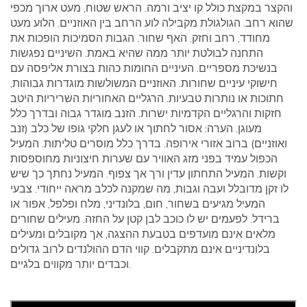
והקצר במקצת כולל קו יציב ורמה. הראש שטוח, מעט ארוך מכפי
שהוא רחב. הגולגולת מקבילה לוע הרחב בין האוזניים. הלוע מעט
מחודד, רחב וחזק. האף שחור. הגבות הסמיכות הופכות את
התחנה לבולטת יותר ממה שהיא באמת. השיניים נפגשות
בנשיכת מספריים. העיניים החומות כהות בצורת אליפסה עם
חישוקי עיניים שחורות. האוזניים המשולשות מוגדרות גבוהות,
חתוכות או נותרות טבעיות. הרגליים האחוריות השריריות היטב
חזקות והרגליים הקדמיות ישרות. הזנב מוגדר גבוה ובדרך כלל
מעוגן. הערה: אסור לחתוך או לעגן חלקי גופו של כלב (זנב
ואוזניים) ברוב אזורי אירופה. בדרך כלל מוסרים טליתות. המעיל
הכפול עמיד בפני מזג האוויר עם שערות חיצוניות מחוספסות
וקשות. המעיל התחתון עדין ורך אך צפוף. המעיל נחתך כך שיש
לו זקן מדובלל ועבה וגבות, מה שמקנה לכלב מראה ייחודי. צבעי
המעיל מגיעים בשחור, חום, בלונדיני, מלח ופלפל, אפור או
ברידל. לפעמים יש לו כוכב לבן קטן על החזה. מעילים שחורים
מלאים אינם מועדפים בטבעת ההצגה, אך מקובלים ומעילים
בלונדיניים אינם מתקבלים. קווי הדם ההולנדים לרוב גדולים
וכבדים יותר מקווים בלגיים.