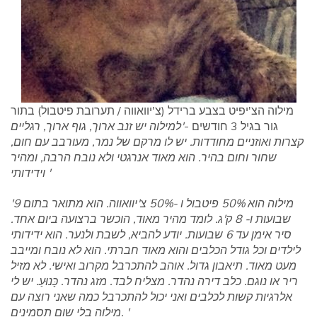
מילוה הצ'יפיט בצבע ברידל (צ'יוואווה / תערובת פיטבול) בתור
גור בגיל 3 חודשים -
'למילוה יש זנב ארוך, גוף ארוך, רגליים
קצרות ואוזניים מחודדות. יש לו מרקם של נמר, מעורבב עם חום,
שחור וחום בהיר. הוא מאוד אנרגטי ולא נובח הרבה, ומהיר
וידידותי '
'מילוה הוא 50% פיטבול ו -50% צ'יוואווה. הוא מתואר בתום 9
שבועות ו- 8 ק'ג. לומד מהיר מאוד, הוכשר ברצועה ביום אחד.
סיר אימן עד 6 שבועות. יודע להביא, לשבת ולנער. הוא ידידותי
לילדים וכל גודל הכלבים והוא מאוד חברתי. הוא לא נובח ומייבב
מעט מאוד. תיאבון גדול. אוהב להתכרבל מקרוב ואישי. לא מזיל
ריר או נוגם. כלב דירה נהדר. מצליח לבד. מזג נהדר. כָּנוּעַ. יש לי
אלרגיות קשות לכלבים ואני יכול להתכרבל כמה שאני רוצה עם
מילוה בלי שום תסמינים. '