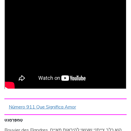
Número 911 Que Significa Amor
טֶמפֶּרָמֶנט
Bouvier des Flandres הוא כלב צייתני שעשוי להיראות מאיים,