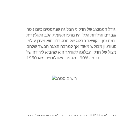
הגודל הממוצע של חדקוני הבלוגה שנתפסים כיום נוטה
מעמיתיהן הגברים והילדות הללו היו מרכז תשומת הלב הקולינרית
מזה זמן ... קוויאר הבלוג של הסטרג'ון הוא מעדן עולמי.
קוויאר הבלוגה סטורג'ון מבוקש מאוד, אך למרבה הצער הבשר שלהם
יצול של חדקן הבלוגה לקוויאר הוא שהביא לירידה של
יותר מ -90% במספר האוכלוסייה מאז 1950.
כיום, סטרג'ון הבלוגה מופיע על ידי ה- IUCN כחיה הנמצאת בסכנת הכחדה בטבע. אף על פי שיבוא של קוויאר בלוגה