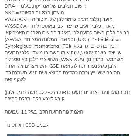
DRA = רישום הכלבים של אמריקה, בע'מ
NKC = מועדון המלונה הלאומי
WGSDCV = מועדון כלבי רועים גרמני לבן של ויקטוריה
WSSDCA = מועדון כלבי רועים שוויצרי לבן באוסטרליה
הרועה הלבן רשום כרועה לבן באיגוד הרועים הלבנים האמריקאי
(AWSA) ובמועדון המלונה המאוחד (UKC). ה- Fédération
Cynologique International (FCI) הכיר בה כ- ברגר בלאן
שוויצרי בשנת 2002, שזה אותו השם בו מועדון כלבי הרועים
השווייצרי הלבן באוסטרליה (WSSDCA) משתמש (בתרגום).
השווייצרים זיהו את ה- GSD הלבן כגזע נפרד תחילה, וזאת
הסיבה ששווייץ זכתה כמדינת המוצא ושם הגזע השתנה כדי
לשקף זאת.
רוב המועדונים האחרים רושמים את זה כ- כלב רועה גרמני (לבן)
קורא לצבע הלבן תקלה פסילה.
האמת גור הרועה הלבן בגיל 11 שבועות
דוק וסינדי GSD לבנים