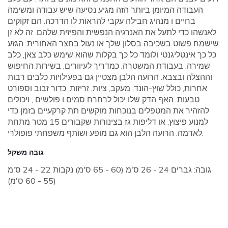
העבודה המיומן ביותר הזה מגיע נסיעה שיש עבודה ומשימה
בחיים ו מנהיג חבילה עקבי להראות לו הדרכה. הם זקוקים
לאנשהו כדי לתעל את האנרגיה הנפשית והפיזית שלהם. זה לא זן
שישמח פשוט בשכיבה בסלון שלך או נעול בחצר האחורית. הגזע
כל כך אינטליגנטי ולומד כל כך בקלות שהוא שימש כלב צאן, כלב
שמירה, בעבודת המשטרה, כמדריך לעיוורים, בשירות החיפוש
וההצלה ובצבא. הרועה הלבן מצטיין גם בפעילויות כלבים רבות
אחרות, כולל שוץ-הונד, מעקב, ציות, זריזות, כדור זבוב וספורט
טבעות. האף הדק שלו יכול לרחרח סמים ו פולשים , ויכולים
להזהיר את המטפלים בנוכחות מוקשים תת קרקעיים בזמן כדי
למנוע פיצוץ, או דליפות גז בצינורות שקבורים 15 מטר מתחת
לאדמה. הרועה הלבן הוא גם מופע ושותף משפחתי פופולרי.
גובה משקל
גובה: גברים 24 - 26 ס'מ (60 - 65 ס'מ) נקבות 22 - 24 ס'מ
(55 - 60 ס'מ)