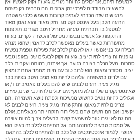
למשפחותיהם, אך יכולים להיזהר מזרים. גזע זה זקוק לאנשיו ואין
להשאירו מבודדים לפרקי זמן ארוכים. הם נובחים רק כשהם
מרגישים שזה הכרחי. לעתים קרובות משמש כלבי משטרה,
הרועה הלבן בעל אינסטינקט מגן חזק מאוד, והוא נאמן מאוד
למטפל בו. חברתית גזע זה מתחיל היטב מגורים. תוקפנות
והתקפות על אנשים נובעות מטיפול והכשרה לקויים. בעיות
מתעוררות כאשר בעלים מאפשר לכלב להאמין שהוא מנהיג
חבילה על בני אנוש ו / או לא נותן לכלב את פעילות גופנית נפשית
וגופנית זה צריך להיות יציב. גזע זה זקוק לבעלים שכן באופן טבעי
סמכותי מעל הכלב בצורה רגועה, אך איתנה, בטוחה ועקבית. כלב
יציב, מסודר ומאומן הוא לרוב טוב עם חיות מחמד אחרות ומצוין
עם ילדים במשפחה. עליהם להיות מאומנים היטב בציות כבר
מגיל צעיר. רועים לבנים שיש להם בעלים פאסיביים ו / או
שאינסטינקטים שלהם לא מתקיימים יכולים להיות ביישנים, פזיזים
ועלולים להיות נוטים לחשוש מנשיכות ולפתח נושא השמירה . הם
צריכים להיות מְאוּמָן והתקשרתי מגיל צעיר. רועים לבנים לא
יקשיבו אם הם חשים שהם בעלי רוח חזקה יותר מבעליהם, אולם
הם גם לא יגיבו טוב למשמעת קשה. לבעלים צריך להיות אווירה
של סמכות טבעית להתנהגותם. אל תתייחס לכלב זה כאילו הוא
אנושי . לִלמוֹד אינסטינקטים של כלבים ולהתייחס לכלב בהתאם.
רועים לבנים הם אחד הגזעים החכמים והאימונים ביותר. עם כלב