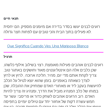
תנאי חיים
רועים לבנים יעשו בסדר בדירה אם מיומנים מספיק. הם יחסית
לא פעילים בתוך הבית והכי טובים עם לפחות חצר גדולה.
Que Significa Cuando Ves Una Mariposa Blanca
תרגיל
רועים לבנים אוהבים פעילות מאומצת, רצוי בשילוב אילוף כלשהו,
​​שכן כלבים אלה הם אינטליגנטים מאוד וחושקים באתגר טוב.
צריך לקחת אותם מדי יום, מהיר, הליכה ארוכה , לרוץ או לרוץ
לצדך כשאתה באופניים. בזמן שהוא יוצא לטיול על הכלב
להיעשות בעקב ליד או מאחורי האדם שמחזיק את ההובלה, שכן
במוחו של כלב המנהיג מוביל את הדרך, ומנהיג זה צריך להיות
האדם. רוב הרועים אוהבים לשחק כדור או פריסבי. עשר עד
חמש עשרה דקות של אחזור יחד עם טיולים יומיים בחפיסה
יעייפו את הכלב שלך די יפה וגם יעניקו לו תחושת מטרה. בין אם