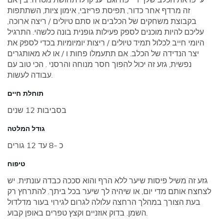
זה מרדף אחר כדור, תפיסת פריזבי, אימון ציות, השתתפות
בקבוצת משחקים של הכלבים או סתם טיולים / ריצה ארוכה,
עליכם להיות מוכנים לספק פעילות גופנית בונה כלשהי. התרגיל
היומי חייב לכלול תמיד טיולים / ריצות יומיומיות בכדי לספק את
יצר הנדידה של הכלב. אם תתעמלו פחות ו / או לא מאותגרים
נפשית, גזע זה יכול להפוך חסר מנוחה והרסני . הכי טוב עם
עבודה לעשות.
תוחלת חיים
בסביבות 12 שנים
גודל המלטה
כ -8 עד 12 גורים
טיפוח
גזע זה משיל פיסות שיער ללא הרף והוא סככה כבדה עונתית. יש
לצחצח אותם מדי יום, או שיהיה לך שיער בכל ביתך. להתרחץ רק
בעת הצורך במהלך הרחצה עלולה לגרום לגירוי בעור מדלדול
השמן. בדוק אוזניים וקצץ טפרים באופן קבוע.