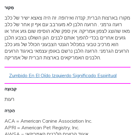
מָקוֹר
מקורו בארצות הברית, קנדה ואירופה. זה היה צאצא ישיר של כלב
רועה גרמני . הרועה הלבן לא מעורבב עם אף זן אחר של כלב
מאז שהוצג לצפון אמריקה. אין ספק שלא הוסיפו שום גזע אחר או
גזעים אחרים בכדי להפוך אותם לבנים. הגן השולט בצבע הלבן
הוא מרכיב טבעי במכלול הגנטי הצבעוני הכולל של גזע כלב
הרועים הגרמני. הרועה הלבן נרשם באופן עצמאי באיגוד הרועים
הלבנים האמריקאים בארצות הברית של אמריקה.
Zumbido En El Oído Izquierdo Significado Espiritual
קְבוּצָה
רעות
הַכָּרָה
ACA = American Canine Association Inc.
APRI = American Pet Registry, Inc.
AWSA = איגוד הרועים הלבנים האמריקאי