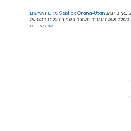
ממוקם כ 25 ק'מ מערבית לסנדקאן, במדינת סבאח במלזיה, באי בורנאו,
מרכז השיקום Sepilok Orang-Utan
עולם ועושה עבודה חשובה בשמירה על רווחתם של
ס.
אורנגאוטן