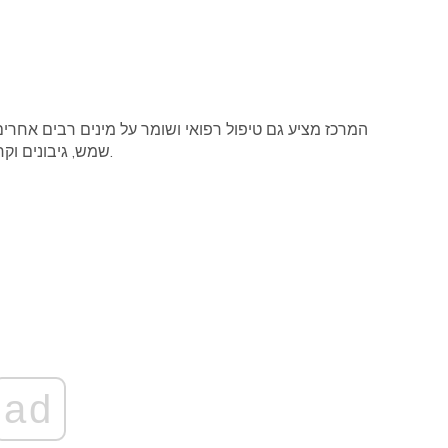
המרכז מציע גם טיפול רפואי ושומר על מינים רבים אחר
שמש, גיבונים וקרנפים סומטרים, כמו גם פילים וקופים ילידי האי בורנאו.
ad