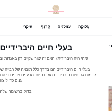
עֲלוּקָה
עצלנים
קַרנַף
עיקרי
12 בעלי חיים היבריד
י
מהי חיה היברידית? האם זה יצור שקיים רק באגדות ובמיתוסים? לא! למעשה, חיות צולבות רבות הן אמיתיות!
בעלי חיים היברידיים הם בדרך כלל תוצאה של רבייה של יח
קיימות גם חיות היברידיות מעבדתיות. מדענים מכנים כי ה
גנים כדי ליצור מינים חדשים בעלי תכונות שימושיות של שני ההורים.
בדוק ברשימה שלהלן 12 דוגמאות אמיתיות של חיות היברידיות מדהימות.