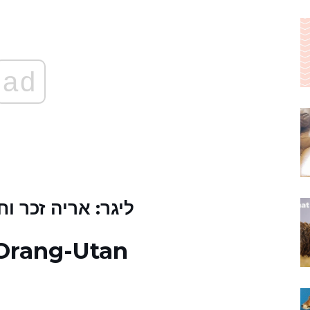
ad
1. ליגר: אריה זכר
מרכז השיקום -Utan